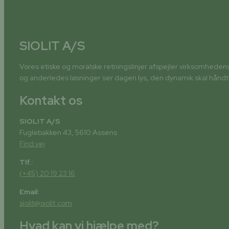
SIOLIT A/S
Vores etiske og moralske retningslinjer afspejler virksomheden
og anderledes løsninger ser dagen lys, den dynamik skal hån
Kontakt os
SIOLIT A/S
Fuglebakken 43, 5610 Assens
Find vej
Tlf.:
(+45) 20 19 23 16
Email:
siolit@siolit.com
Hvad kan vi hjælpe med?