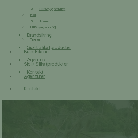
Husdyrgødning
Flora
Træer
Husdyrgødning
Brandsikring
Træer
Siolit Silikatprodukter
Brandsikring
Agenturer
Siolit Silikatprodukter
Kontakt
Agenturer
Kontakt