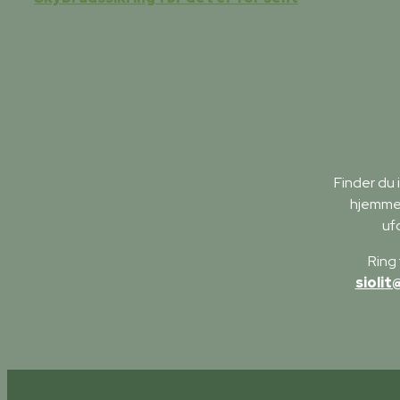
Finder du
hjemmes
uf
Ring 
siolit