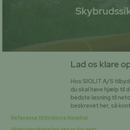
Skybrudssik
Lad os klare o
Hos SIOLIT A/S tilbyd
du skal have hjælp til 
bedste løsning til neto
beskrevet her, så kont
Reference til Hvidovre Hospital
Skybrudssikring før det er for sent