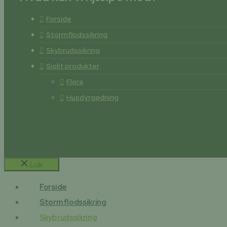
Forside
Stormflodssikring
Skybrudssikring
Siolit produkter
Flora
Husdyrgødning
Luk
Forside
Stormflodssikring
Skybrudssikring