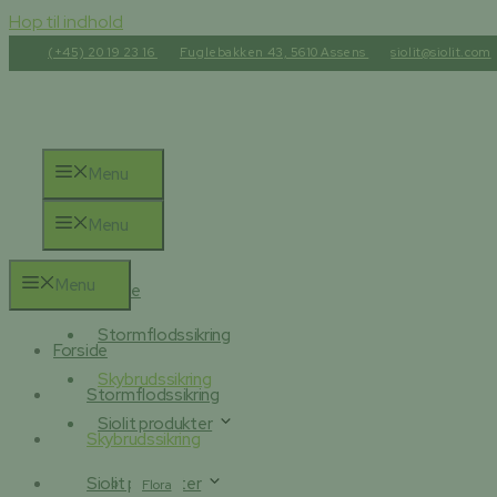
Hop til indhold
(+45) 20 19 23 16
Fuglebakken 43, 5610 Assens
siolit@siolit.com
Menu
Menu
Menu
Forside
Stormflodssikring
Forside
Skybrudssikring
Stormflodssikring
Siolit produkter
Skybrudssikring
Siolit produkter
Flora